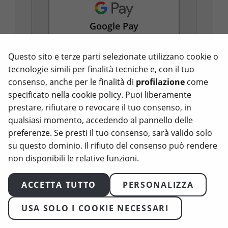
Google Pay
Questo sito e terze parti selezionate utilizzano cookie o
tecnologie simili per finalità tecniche e, con il tuo
consenso, anche per le finalità di
profilazione
come
specificato nella
cookie policy
. Puoi liberamente
prestare, rifiutare o revocare il tuo consenso, in
Bonifico/bollettino
qualsiasi momento, accedendo al pannello delle
postale
preferenze. Se presti il tuo consenso, sarà valido solo
su questo dominio. Il rifiuto del consenso può rendere
non disponibili le relative funzioni.
ACCETTA TUTTO
PERSONALIZZA
USA SOLO I COOKIE NECESSARI
VAI AI TUOI DATI