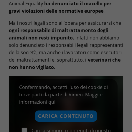
Animal Equality
ha denunciato il macello per
gravi violazioni delle normative europee
.
Ma i nostri legali sono all’opera per assicurarsi che
ogni responsabile di maltrattamento degli
animali non resti impunito.
Infatti
non abbiamo
solo denunciato i responsabili legali rappresentanti
della società, ma anche i lavoratori come esecutori
dei maltrattamenti e, soprattutto,
i veterinari che
non hanno vigilato
.
Confermando, accetti l'uso dei cookie di
terze parti da parte di Vimeo. Maggiori
informazioni
qui
CARICA CONTENUTO
Carica sempre i contenuti di questo