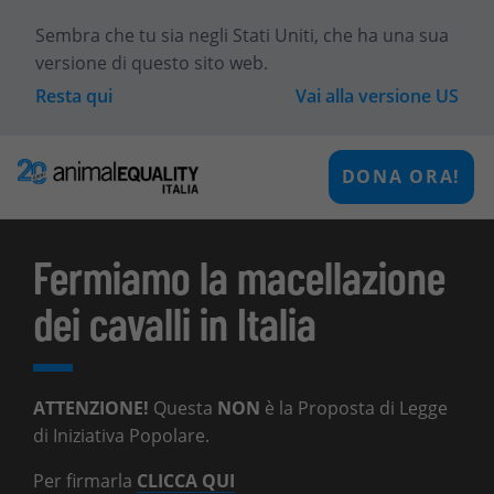
Sembra che tu sia
negli Stati Uniti
, che ha una sua
versione di questo sito web.
Resta qui
Vai alla versione
US
DONA ORA!
Fermiamo la macellazione
dei cavalli in Italia
ATTENZIONE!
Questa
NON
è la Proposta di Legge
di Iniziativa Popolare.
Per firmarla
CLICCA QUI