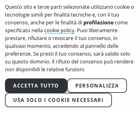
Questo sito e terze parti selezionate utilizzano cookie o
promised animal welfare proposal. A betrayal
tecnologie simili per finalità tecniche e, con il tuo
of animals and citizens.
consenso, anche per le finalità di
profilazione
come
Your credibility now depends on action, not
specificato nella
cookie policy
. Puoi liberamente
promises.
prestare, rifiutare o revocare il tuo consenso, in
We will not stop until the Commission
qualsiasi momento, accedendo al pannello delle
publishes the legislation banning cages and
preferenze. Se presti il tuo consenso, sarà valido solo
the killing of male chicks.
su questo dominio. Il rifiuto del consenso può rendere
non disponibili le relative funzioni.
Sincerely,
ACCETTA TUTTO
PERSONALIZZA
COPIA IL TESTO
USA SOLO I COOKIE NECESSARI