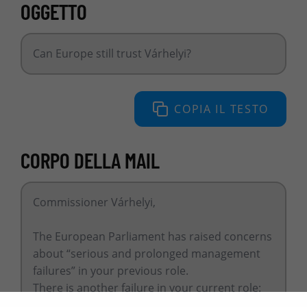
OGGETTO
Can Europe still trust Várhelyi?
COPIA IL TESTO
CORPO DELLA MAIL
Commissioner Várhelyi,
The European Parliament has raised concerns
about “serious and prolonged management
failures” in your previous role.
There is another failure in your current role:
more than 500 days have passed without the