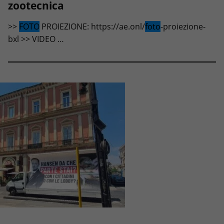
zootecnica
>>
FOTO
PROIEZIONE: https://ae.onl/
foto
-proiezione-
bxl >> VIDEO …