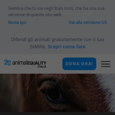
Sembra che tu sia
negli Stati Uniti
, che ha una sua
versione di questo sito web.
Resta qui
Vai alla versione
US
Difendi gli animali gratuitamente con il tuo
5xMille.
Scopri come fare
DONA ORA!