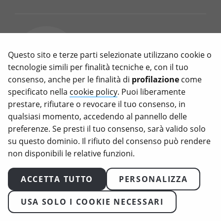
Meat Sounding: il divieto
UE sui nomi veg è una
Questo sito e terze parti selezionate utilizzano cookie o
legge inutile (e ipocrita)
tecnologie simili per finalità tecniche e, con il tuo
consenso, anche per le finalità di
profilazione
come
Marzo 11, 2026
specificato nella
cookie policy
. Puoi liberamente
prestare, rifiutare o revocare il tuo consenso, in
C’è voluto quasi un decennio di
qualsiasi momento, accedendo al pannello delle
battaglie, voti e capovolgimenti
preferenze. Se presti il tuo consenso, sarà valido solo
per arrivare a uno dei risultati più
su questo dominio. Il rifiuto del consenso può rendere
surreali della legislazione europea
non disponibili le relative funzioni.
recente, quello sul meat
sounding: d’ora in poi, chiamare
ACCETTA TUTTO
PERSONALIZZA
“bistecca” un prodotto a base
vegetale sarà illegale in Europa.
USA SOLO I COOKIE NECESSARI
Cos’è il meat sounding e perché
l’UE vuole vietarlo Il “meat