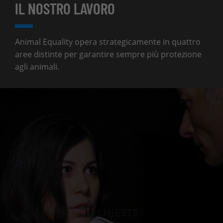
IL NOSTRO LAVORO
Animal Equality opera strategicamente in quattro
aree distinte per garantire sempre più protezione
agli animali.
INCHIESTE