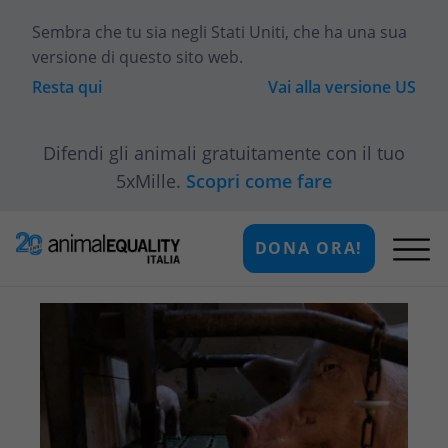
Sembra che tu sia
negli Stati Uniti
, che ha una sua
versione di questo sito web.
Resta qui
Vai alla versione
US
Difendi gli animali gratuitamente con il tuo
5xMille.
Scopri come fare
DONA ORA!