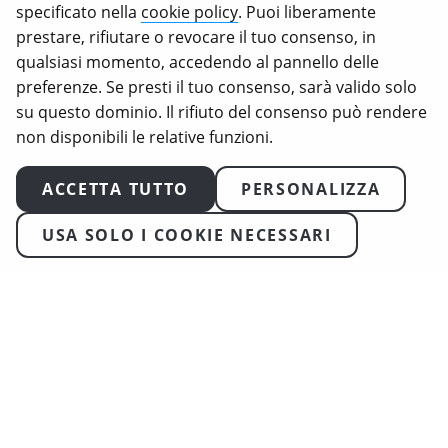
specificato nella
cookie policy
. Puoi liberamente
Animal Equality, Love Veg e iAnimal sono marchi
prestare, rifiutare o revocare il tuo consenso, in
registrati di Animal Equality.
qualsiasi momento, accedendo al pannello delle
preferenze. Se presti il tuo consenso, sarà valido solo
su questo dominio. Il rifiuto del consenso può rendere
non disponibili le relative funzioni.
ACCETTA TUTTO
PERSONALIZZA
USA SOLO I COOKIE NECESSARI
2026
Animal Equality. Tutti i diritti riservati
Condizioni d’Uso
Politica sulla Privacy
Informativa sui cookie
Trasparenza & Garanzie