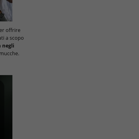
r offrire
ati a scopo
 negli
e mucche.