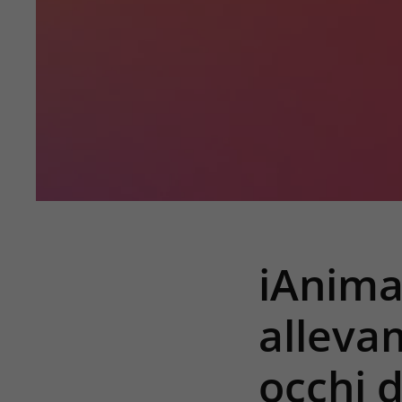
iAnima
allevam
occhi d