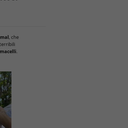
imal
, che
erribili
 macelli
.
e