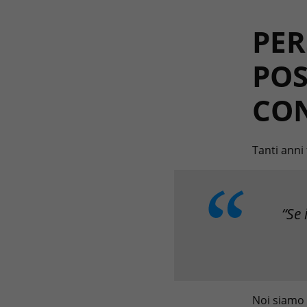
PER
POS
CO
Tanti anni 
“Se 
Noi siamo