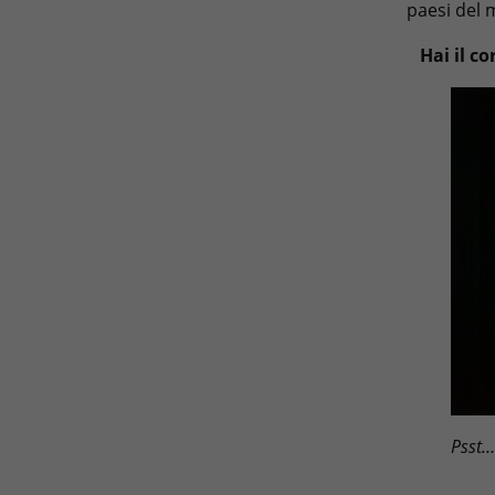
paesi del
Hai il c
Psst…