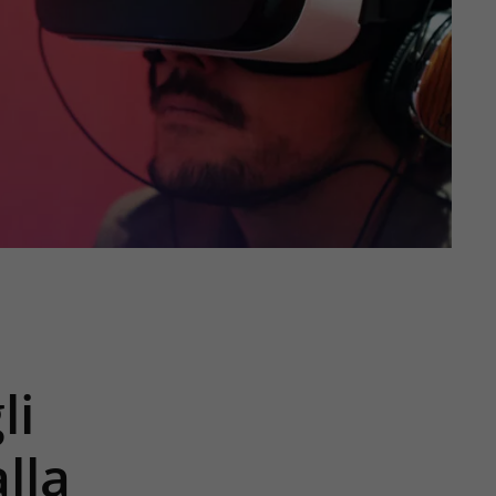
li
lla