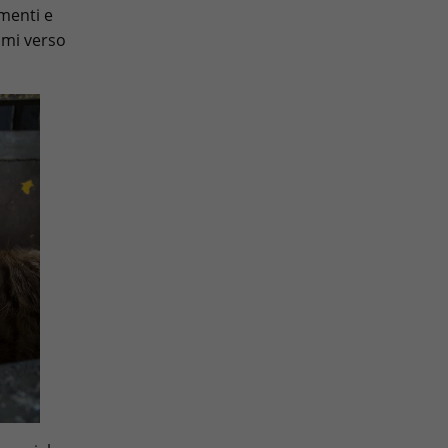
amenti e
umi verso