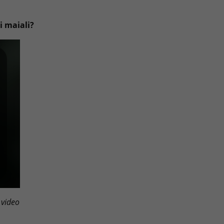
i maiali?
 video