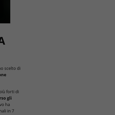
A
 scelto di
one
iù forti di
rso gli
ivo ha
ali in 7