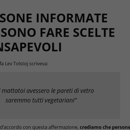
SONE INFORMATE
SONO FARE SCELTE
NSAPEVOLI
fa Lev Tolstoj scriveva:
i mattatoi avessero le pareti di vetro
saremmo tutti vegetariani”
 d’accordo con questa affermazione,
crediamo che person