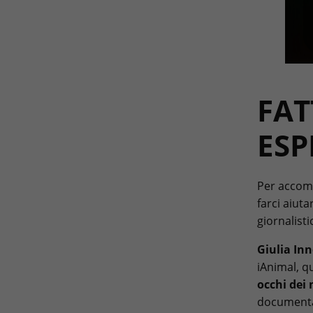
FAT
ESP
Per accomp
farci aiuta
giornalisti
Giulia In
iAnimal, q
occhi dei 
documentat