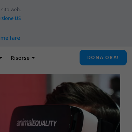
 sito web.
ersione
US
ome fare
Risorse
DONA ORA!