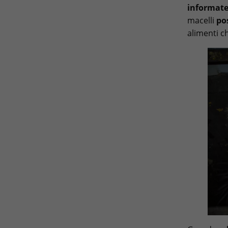
informat
macelli
po
alimenti c