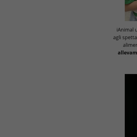
iAnimal u
agli spett
alimen
allevam