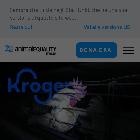
Sembra che tu sia
negli Stati Uniti
, che ha una sua
versione di questo sito web.
Resta qui
Vai alla versione
US
DONA ORA!