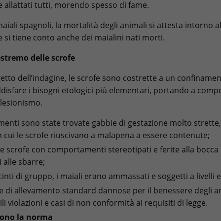
re allattati tutti, morendo spesso di fame.
aiali spagnoli, la mortalità degli animali si attesta intorno al 
e si tiene conto anche dei maialini nati morti.
stremo delle scrofe
getto dell’indagine, le scrofe sono costrette a un confinam
ddisfare i bisogni etologici più elementari, portando a com
olesionismo.
amenti sono state trovate gabbie di gestazione molto strette
n cui le scrofe riuscivano a malapena a essere contenute;
te scrofe con comportamenti stereotipati e ferite alla bocca
 alle sbarre;
cinti di gruppo, i maiali erano ammassati e soggetti a livelli e
he di allevamento standard dannose per il benessere degli a
i violazioni e casi di non conformità ai requisiti di legge.
sono la norma