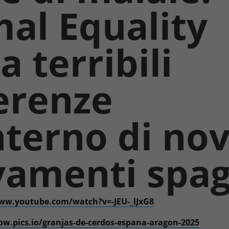
al Equality
a terribili
erenze
interno di no
vamenti spag
ww.youtube.com/watch?v=-JEU-_lJxG8
ow.pics.io/granjas-de-cerdos-espana-aragon-2025