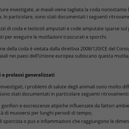
tture investigate, ai maiali viene tagliata la coda nonostante
a. In particolare, sono stati documentati i seguenti ritrovame
ezzi di coda e testicoli amputati e code amputate sparse sul
ati per eseguire le mutilazioni trascurati e sporchi.
ne della coda è vietata dalla direttiva 2008/120/CE del Consi
maiali nei paesi dell’Unione europea subiscano questa mutilaz
i e prolassi generalizzati
nvestigati, i problemi di salute degli animali sono molto diff
 Sono stati documentati in particolare seguenti ritrovamenti
 gonfiori e escrescenze atipiche influenzate da fattori ambie
tà di muoversi per lunghi periodi di tempo;
di sporcizia o pus e infiammazioni che raggiungono le dimen