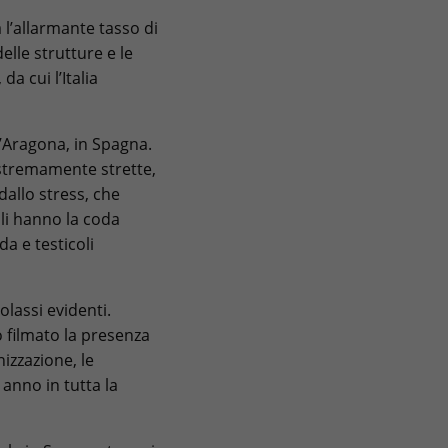
l’allarmante tasso di
elle strutture e le
da cui l’Italia
l’Aragona, in Spagna.
estremamente strette,
allo stress, che
ali hanno la coda
da e testicoli
olassi evidenti.
no filmato la presenza
izzazione, le
 anno in tutta la