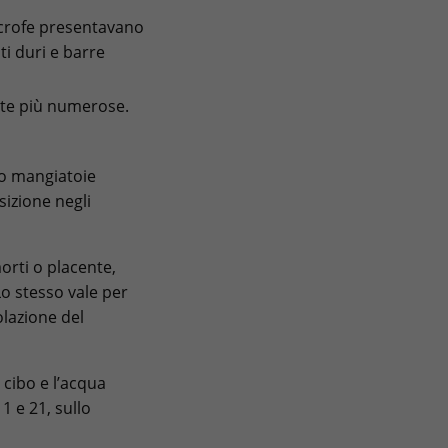
 scrofe presentavano
ti duri e barre
late più numerose.
no mangiatoie
izione negli
orti o placente,
 Lo stesso vale per
olazione del
 cibo e l’acqua
1 e 21, sullo