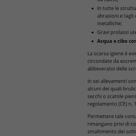
In tutte le strut
abrasioni e tagli
metalliche;
Gravi prolassi ut
Acqua e cibo co
La scarsa igiene è ev
circondate da escrem
abbeveratoi delle scr
In sei allevamenti so
alcuni dei quali brulic
secchi o scatole pieni
regolamento (CE) n. 
Permettere tale conta
rimangano privi di co
smaltimento dei sotto