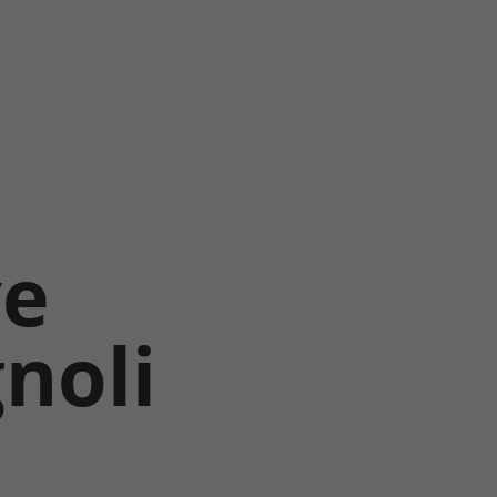
ve
noli