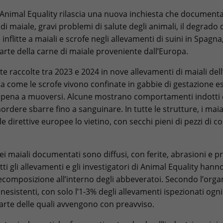
Animal Equality rilascia una nuova inchiesta che documenta 
 di maiale, gravi problemi di salute degli animali, il degrado d
nflitte a maiali e scrofe negli allevamenti di suini in Spagna, 
rte della carne di maiale proveniente dall’Europa.
e raccolte tra 2023 e 2024 in nove allevamenti di maiali del
a come le scrofe vivono confinate in gabbie di gestazione 
pena a muoversi. Alcune mostrano comportamenti indotti d
mordere sbarre fino a sanguinare. In tutte le strutture, i mai
 direttive europee lo vietino, con secchi pieni di pezzi di co
ei maiali documentati sono diffusi, con ferite, abrasioni e pr
utti gli allevamenti e gli investigatori di Animal Equality han
decomposizione all’interno degli abbeveratoi. Secondo l’organ
nesistenti, con solo l’1-3% degli allevamenti ispezionati ogni
arte delle quali avvengono con preavviso.