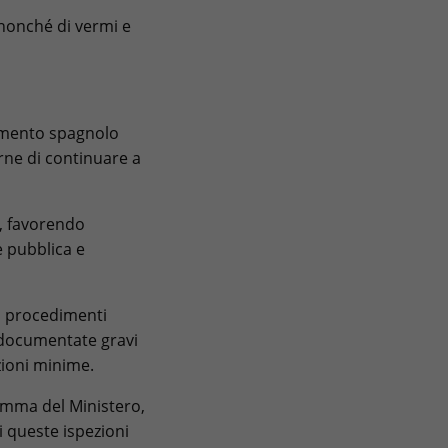
, nonché di vermi e
evamento spagnolo
arne di continuare a
e, favorendo
e pubblica e
a procedimenti
o documentate gravi
zioni minime.
ramma del Ministero,
i queste ispezioni