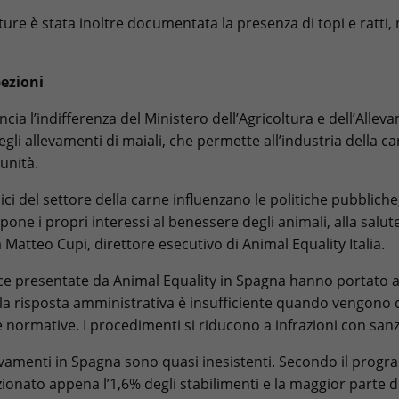
tture è stata inoltre documentata la presenza di topi e ratti
ezioni
cia l’indifferenza del Ministero dell’Agricoltura e dell’All
egli allevamenti di maiali, che permette all’industria della c
unità.
ici del settore della carne influenzano le politiche pubblich
pone i propri interessi al benessere degli animali, alla salut
 Matteo Cupi, direttore esecutivo di Animal Equality Italia.
e presentate da Animal Equality in Spagna hanno portato 
a, la risposta amministrativa è insufficiente quando vengon
e normative. I procedimenti si riducono a infrazioni con san
levamenti in Spagna sono quasi inesistenti. Secondo il prog
ionato appena l’1,6% degli stabilimenti e la maggior parte d