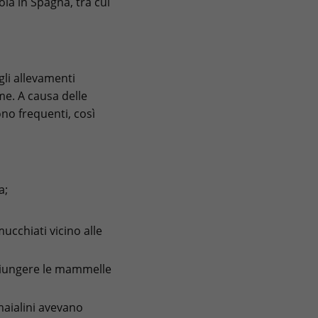
ola in Spagna, tra cui
gli allevamenti
me. A causa delle
ono frequenti, così
a;
cchiati vicino alle
ggiungere le mammelle
maialini avevano