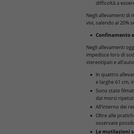
difficoltà a esse
Negli allevamenti di m
vivi, salendo al 20% s
Confinamento e
Negli allevamenti og
impedisce loro di so
stereotipati e all’aut
In quattro allev
e larghe 61 cm, i
Sono state filma
dai morsi ripetuti
All’interno dei re
Oltre alle pratic
osservate possibil
Le mutilazioni 