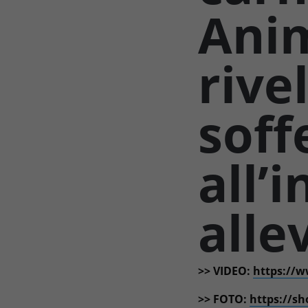
Anim
rivel
soff
all’
alle
>> VIDEO:
https://w
>> FOTO:
https://sh