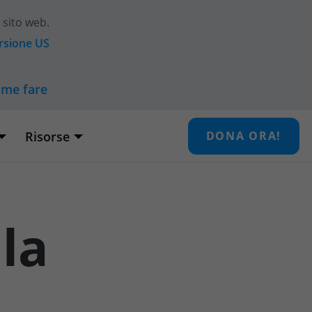
 sito web.
ersione
US
ome fare
Risorse
DONA ORA!
lla