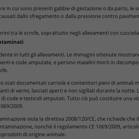
ture in cui sono presenti gabbie di gestazione o da parto, le
 causati dallo sfregamento o dalla pressione contro pavimen
erini tra le scrofe, soprattutto negli allevamenti con cuccio
ntaminati
idente in tutti gli allevamenti. Le immagini ottenute mostra
enti e code amputate, e persino maialini morti in decompos
ofe.
no stati documentati carriole e contenitori pieni di animali m
anti di vermi, lasciati aperti e non sigillati durante la notte.
 di code e testicoli amputati. Tutto ciò può costituire una vi
1069/2009.
minazione viola la direttiva 2008/120/CE, che richiede che il
ntaminazione, nonché il regolamento CE 1069/2009, articoli 
prodotti di origine animale.