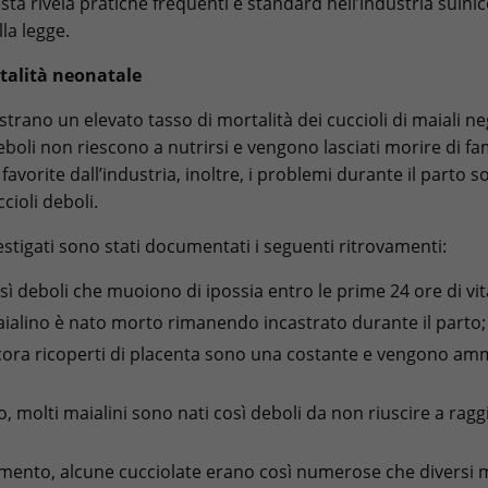
iesta rivela pratiche frequenti e standard nell’industria suinic
lla legge.
talità neonatale
trano un elevato tasso di mortalità dei cuccioli di maiali ne
deboli non riescono a nutrirsi e vengono lasciati morire di fa
avorite dall’industria, inoltre, i problemi durante il parto s
cioli deboli.
estigati sono stati documentati i seguenti ritrovamenti:
osì deboli che muoiono di ipossia entro le prime 24 ore di vit
aialino è nato morto rimanendo incastrato durante il parto;
ncora ricoperti di placenta sono una costante e vengono ammu
o, molti maialini sono nati così deboli da non riuscire a ra
vamento, alcune cucciolate erano così numerose che diversi 