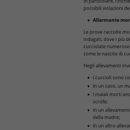
In particolare, l’inch
possibili violazioni de
Allarmante mor
Le prove raccolte mos
indagati, dove i più 
cucciolate numerose f
come le nascite di cuc
Negli allevamenti inv
I cuccioli sono c
In un caso, un m
I maiali morti a
scrofe;
In un allevament
della madre;
In un altro alle