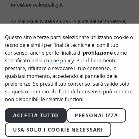
info@animalequality.it
Animal Equality Italia è una ETS (Ente del Terzo Settore)
la cui missione è porre fine alle crudeltà verso gli
animali, registrata con il codice fiscale 976 81 66 05 81.
Questo sito e terze parti selezionate utilizzano cookie o
tecnologie simili per finalità tecniche e, con il tuo
Le donazioni ad Animal Equality sono deducibili dalle
consenso, anche per le finalità di
profilazione
come
tasse nella misura consentita dalla legge.
specificato nella
cookie policy
. Puoi liberamente
Animal Equality, Love Veg e iAnimal sono marchi
prestare, rifiutare o revocare il tuo consenso, in
registrati di Animal Equality.
qualsiasi momento, accedendo al pannello delle
preferenze. Se presti il tuo consenso, sarà valido solo
su questo dominio. Il rifiuto del consenso può rendere
non disponibili le relative funzioni.
ACCETTA TUTTO
PERSONALIZZA
USA SOLO I COOKIE NECESSARI
2026
Animal Equality. Tutti i diritti riservati