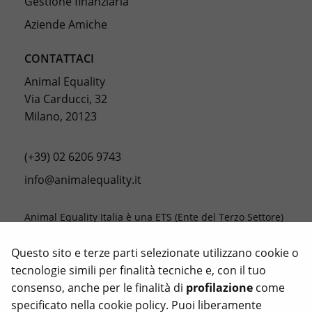
Gestione finanziaria
Aziende Amiche
CONTATTACI
Animal Equality
Via Carducci, 32
Milano, 20123
(+39) 02 6206 9743
info@animalequality.it
Animal Equality Italia è una ETS (Ente del Terzo Settore)
la cui missione è porre fine alle crudeltà verso gli
animali, registrata con il codice fiscale 976 81 66 05 81.
Questo sito e terze parti selezionate utilizzano cookie o
tecnologie simili per finalità tecniche e, con il tuo
Le donazioni ad Animal Equality sono deducibili dalle
consenso, anche per le finalità di
profilazione
come
tasse nella misura consentita dalla legge.
specificato nella
cookie policy
. Puoi liberamente
Animal Equality, Love Veg e iAnimal sono marchi