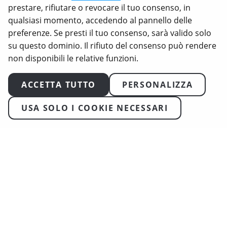
prestare, rifiutare o revocare il tuo consenso, in
registrati di Animal Equality.
qualsiasi momento, accedendo al pannello delle
preferenze. Se presti il tuo consenso, sarà valido solo
su questo dominio. Il rifiuto del consenso può rendere
non disponibili le relative funzioni.
ACCETTA TUTTO
PERSONALIZZA
USA SOLO I COOKIE NECESSARI
2026
Animal Equality. Tutti i diritti riservati
Condizioni d’Uso
Politica sulla Privacy
Informativa sui cookie
Trasparenza & Garanzie