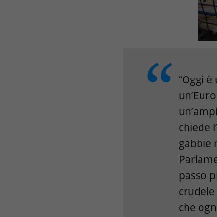
“Oggi è 
un’Euro
un’ampi
chiede l
gabbie n
Parlame
passo pi
crudele 
che ogn