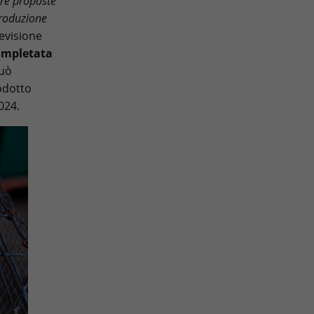
re proposte
produzione
evisione
ompletata
può
rodotto
024.