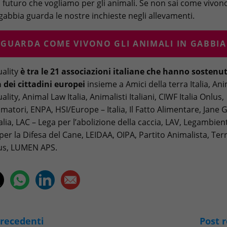
il futuro che vogliamo per gli animali. Se non sai come vivono
 gabbia guarda le nostre inchieste negli allevamenti.
GUARDA COME VIVONO GLI ANIMALI IN GABBIA
ality
è tra le 21 associazioni italiane che hanno sostenu
va dei cittadini europei
insieme a Amici della terra Italia, Ani
lity, Animal Law Italia, Animalisti Italiani, CIWF Italia Onlus,
atori, ENPA, HSI/Europe – Italia, Il Fatto Alimentare, Jane 
talia, LAC – Lega per l’abolizione della caccia, LAV, Legambien
per la Difesa del Cane, LEIDAA, OIPA, Partito Animalista, Te
lus, LUMEN APS.
precedenti
Post r