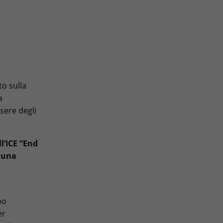
to sulla
a
sere degli
l’ICE “End
n una
po
er