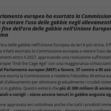
 Parlamento europeo ha esortato la Commissio
a vietare l’uso delle gabbie negli allevamenti
 fine dell’era delle gabbie nell’Unione Europea
cina
l’era delle gabbie nell’Unione Europea da ieri è più vicina. I
 infatti esortato la Commissione europea a vietare l’uso de
amenti entro il 2027, approvando una risoluzione sull’iniziati
europei “End the Cage Age” con una maggioranza schiacciant
l Parlamento europeo (MEP) a favore, 37 contro e 85 ast
ione esorta la Commissione a rivedere l’obsoleta direttiva e
ali d’allevamento per eliminare gradualmente i crudeli siste
o in gabbia. Questo eviterà che
più di 300 milioni di anim
aiali e conigli – siano ancora tenuti in gabbie anguste o
ione approvata ieri sottolinea anche che tutti i prodotti imme
ll’UE – compresi quelli importati – devono essere conformi 