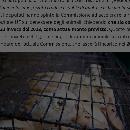
nto europeo ha anche chiesto alla Commissione di
“presenta
 l’alimentazione forzata crudele e inutile di anatre e oche per la 
”
. I deputati hanno spinto la Commissione ad accelerare la r
slazione UE sul benessere degli animali, chiedendo
che sia c
022 invece del 2023, come attualmente previsto
. Questo 
he il divieto delle gabbie negli allevamenti animali sarà int
andato dell’attuale Commissione, che lascerà l’incarico nel 2