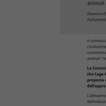
animali 
Eleonora E
Parlament
Il commissa
risoluzion
commentato
animali “r
La Commis
the Cage A
proposta 
dell’appr
L’allevame
dall’indus