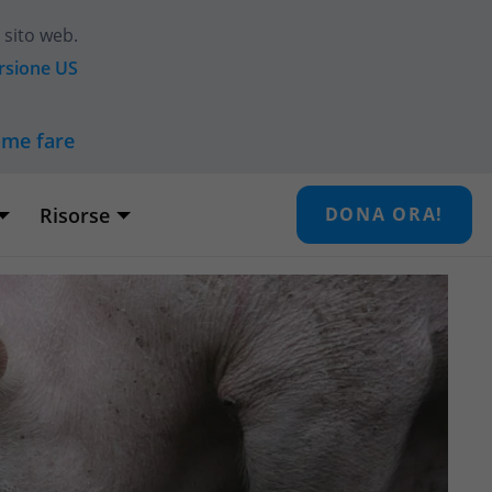
 sito web.
ersione
US
ome fare
Risorse
DONA ORA!