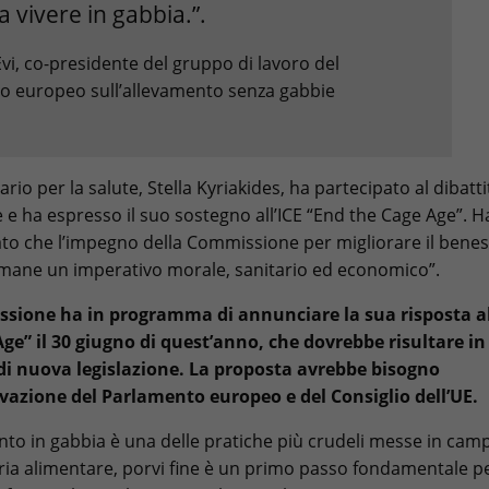
a vivere in gabbia.”.
vi, co-presidente del gruppo di lavoro del
o europeo sull’allevamento senza gabbie
rio per la salute, Stella Kyriakides, ha partecipato al dibatti
e e ha espresso il suo sostegno all’ICE “End the Cage Age”. H
 che l’impegno della Commissione per migliorare il benes
imane un imperativo morale, sanitario ed economico”.
sione ha in programma di annunciare la sua risposta al
ge” il 30 giugno di quest’anno, che dovrebbe risultare i
di nuova legislazione. La proposta avrebbe bisogno
ovazione del Parlamento europeo e del Consiglio dell’UE.
nto in gabbia è una delle pratiche più crudeli messe in cam
tria alimentare, porvi fine è un primo passo fondamentale p