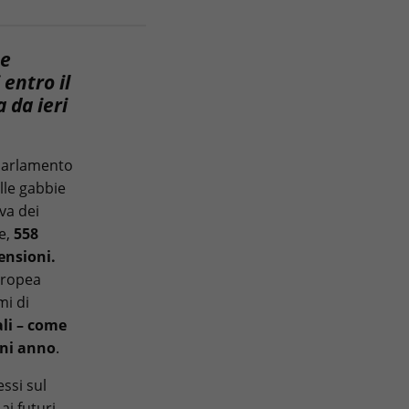
ne
 entro il
 da ieri
l Parlamento
lle gabbie
va dei
e,
558
ensioni.
uropea
mi di
ali – come
gni anno
.
ssi sul
ai futuri