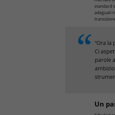
standard s
adeguati i
transizion
“Ora la
Ci aspet
parole a
ambizios
strument
Un pas