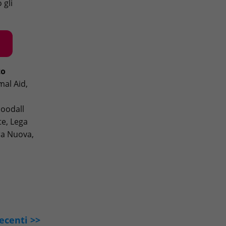
 gli
to
mal Aid,
Goodall
te, Lega
rra Nuova,
ecenti >>