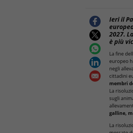
Ieri il
europea 
2027. La
è più vi
La fine del
europeo ha
negli allev
cittadini 
membri de
La risoluz
sugli anim
allevament
galline, m
La risoluz
mercato de