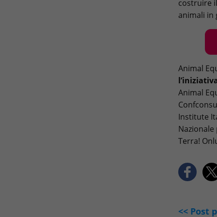
costruire 
animali in
Animal Equ
l’iniziati
Animal Equa
Confconsum
Institute I
Nazionale 
Terra! On
<< Post 