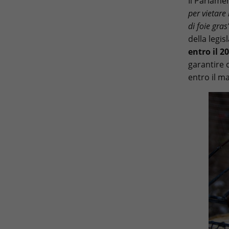
Il Parlame
per vietare
di foie gras
della legi
entro il 2
garantire c
entro il m