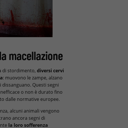
 la macellazione
ca di stordimento,
diversi cervi
ta
: muovono le zampe, alzano
i dissanguano. Questi segni
inefficace o non è durato fino
sto dalle normative europee.
za, alcuni animali vengono
trano ancora segni di
ente
la loro sofferenza