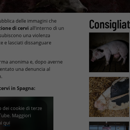
Consigliat
pubblica delle immagini che
ione di cervi
all’interno di un
 subiscono una violenza
e e lasciati dissanguare
forma anonima e, dopo averne
esentato una denuncia al
n.
ervi in Spagna:
 dei cookie di terze
uTube. Maggiori
ni
qui