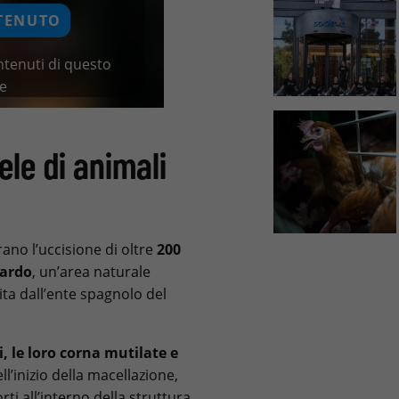
TENUTO
ntenuti di questo
re
le di animali
rano l’uccisione di oltre
200
Pardo
, un’area naturale
ita dall’ente spagnolo del
i, le loro corna mutilate e
l’inizio della macellazione,
ti all’interno della struttura,