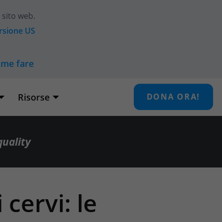
 sito web.
ersione
US
ome fare
Risorse
DONA ORA!
quality
cervi: le