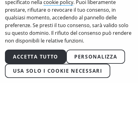
specificato nella
cookie policy
. Puoi liberamente
Animal Equality, Love Veg e iAnimal sono marchi
prestare, rifiutare o revocare il tuo consenso, in
registrati di Animal Equality.
qualsiasi momento, accedendo al pannello delle
preferenze. Se presti il tuo consenso, sarà valido solo
su questo dominio. Il rifiuto del consenso può rendere
non disponibili le relative funzioni.
ACCETTA TUTTO
PERSONALIZZA
USA SOLO I COOKIE NECESSARI
2026
Animal Equality. Tutti i diritti riservati
Condizioni d’Uso
Politica sulla Privacy
Informativa sui cookie
Trasparenza & Garanzie