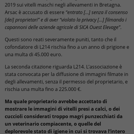
2019 sui vitelli maschi negli allevamenti in Bretagna.
Arsac è accusato di essere
“entrato […] senza il consenso
[dei] proprietari” e di aver “violato la privacy […] filmando i
capannoni delle aziende agricole di SICA Ouest Elevage”
.
Questi sono reati severamente puniti, tanto che il
cofondatore di L214 rischia fino a un anno di prigione e
una multa di 45.000 euro.
La seconda citazione riguarda L214. L’associazione è
stata convocata per la diffusione di immagini filmate in
degli allevamenti, senza il permesso del proprietario, e
rischia una multa fino a 225.000 €.
Ma quale proprietario avrebbe accettato di
mostrare le immagini di vitelli presi a calci, o dei
cuccioli considerati troppo magri punzecchiati da
un veterinario compiacente, o quelle del
deplorevole stato di igiene in cui si trovava l’intero