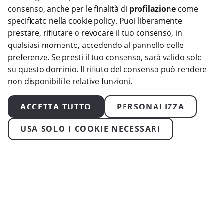
consenso, anche per le finalità di
profilazione
come
tasse nella misura consentita dalla legge.
specificato nella
cookie policy
. Puoi liberamente
Animal Equality, Love Veg e iAnimal sono marchi
prestare, rifiutare o revocare il tuo consenso, in
registrati di Animal Equality.
qualsiasi momento, accedendo al pannello delle
preferenze. Se presti il tuo consenso, sarà valido solo
su questo dominio. Il rifiuto del consenso può rendere
non disponibili le relative funzioni.
ACCETTA TUTTO
PERSONALIZZA
USA SOLO I COOKIE NECESSARI
2026
Animal Equality. Tutti i diritti riservati
Condizioni d’Uso
Politica sulla Privacy
Informativa sui cookie
Trasparenza & Garanzie