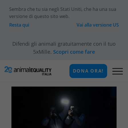
Sembra che tu sia
negli Stati Uniti
, che ha una sua
versione di questo sito web.
Resta qui
Vai alla versione
US
Difendi gli animali gratuitamente con il tuo
5xMille.
Scopri come fare
DONA ORA!