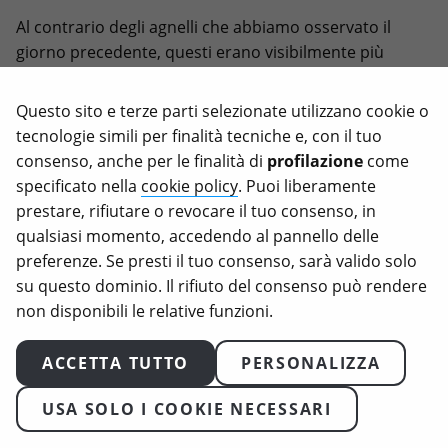
Al contrario degli agnelli che abbiamo osservato il
giorno precedente, questi erano visibilmente più
grandi, non cercavano di succhiare le nostre mani
come farebbero dei cuccioli molto piccoli.
Questo sito e terze parti selezionate utilizzano cookie o
tecnologie simili per finalità tecniche e, con il tuo
Finalmente dopo circa un’ora e mezza dalla richiesta di
consenso, anche per le finalità di
profilazione
come
intervento, è
arrivato il veterinario
.
specificato nella
cookie policy
. Puoi liberamente
Molti degli animali toccavano con la testa contro i
prestare, rifiutare o revocare il tuo consenso, in
piani superiori
, non riuscendo nemmeno ad alzarsi in
qualsiasi momento, accedendo al pannello delle
piedi.
preferenze. Se presti il tuo consenso, sarà valido solo
su questo dominio. Il rifiuto del consenso può rendere
Il trasportatore
è stato sanzionato
per assenza di
non disponibili le relative funzioni.
spazio necessario sopra la testa degli agnelli e per
trasporto senza opportuni divisori tra animali misti
ACCETTA TUTTO
PERSONALIZZA
con e senza corna. La cifra totale ammonta a
2666
euro
.
USA SOLO I COOKIE NECESSARI