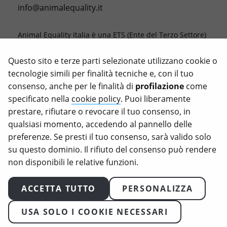
info@animalequality.it
Animal Equality Italia è una ETS (Ente del Terzo Settore)
la cui missione è porre fine alle crudeltà verso gli
animali, registrata con il codice fiscale 976 81 66 05 81.
Questo sito e terze parti selezionate utilizzano cookie o
tecnologie simili per finalità tecniche e, con il tuo
Le donazioni ad Animal Equality sono deducibili dalle
consenso, anche per le finalità di
profilazione
come
tasse nella misura consentita dalla legge.
specificato nella
cookie policy
. Puoi liberamente
Animal Equality, Love Veg e iAnimal sono marchi
prestare, rifiutare o revocare il tuo consenso, in
registrati di Animal Equality.
qualsiasi momento, accedendo al pannello delle
preferenze. Se presti il tuo consenso, sarà valido solo
su questo dominio. Il rifiuto del consenso può rendere
non disponibili le relative funzioni.
ACCETTA TUTTO
PERSONALIZZA
USA SOLO I COOKIE NECESSARI
2026
Animal Equality. Tutti i diritti riservati